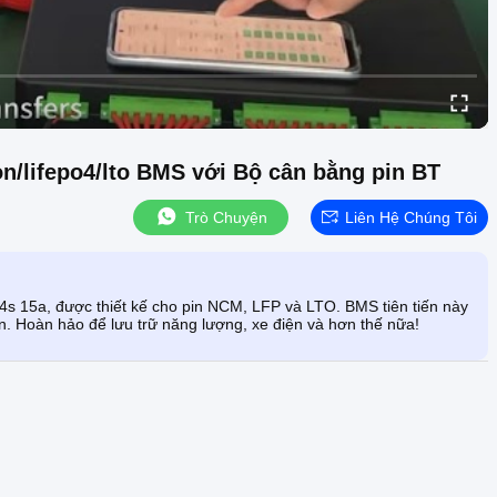
on/lifepo4/lto BMS với Bộ cân bằng pin BT
Trò Chuyện
Liên Hệ Chúng Tôi
s 15a, được thiết kế cho pin NCM, LFP và LTO. BMS tiên tiến này
in. Hoàn hảo để lưu trữ năng lượng, xe điện và hơn thế nữa!