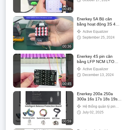
October 17, 2024
lithium
00:45
Enerkey 5A Bộ cân
bằng hoạt động 3S 4S
5S 6S 7S 8S 14S 16S
Active Equalizer
21S Bộ cân bằng Li-ion
September 25, 2024
Lifepo4 LTO Pin Bala
00:36
Enerkey 4S pin cân
bằng LFP NCM LTO
5.5A pin tích cực cân
Active Equalizer
bằng
December 13, 2024
00:45
Enerkey 200a 250a
300a 16s 17s 18s 19s
20s 21s 22s 23s 24s
Hệ thống quản lý pin
1A-8A Bộ cân bằng chủ
thông minh, cân bằng chủ
July 02, 2025
động thông minh bms
động cho xe hạng nặng
có can
00:59