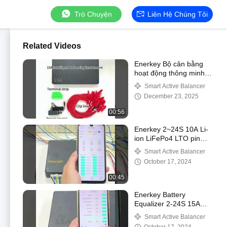
Trò Chuyện
Liên Hệ Chúng Tôi
Related Videos
Enerkey Bộ cân bằng
hoạt động thông minh
15A mới nhất dành cho
Smart Active Balancer
2S-24S Lifepo4 / Li-
December 23, 2025
ion/Lto
00:56
Enerkey 2~24S 10A Li-
ion LiFePo4 LTO pin
Smart Active Balancer
Smart Active Balancer
IOS Android
October 17, 2024
00:45
Enerkey Battery
Equalizer 2-24S 15A
Chế độ cân bằng tích
Smart Active Balancer
cực thông minh cho pin