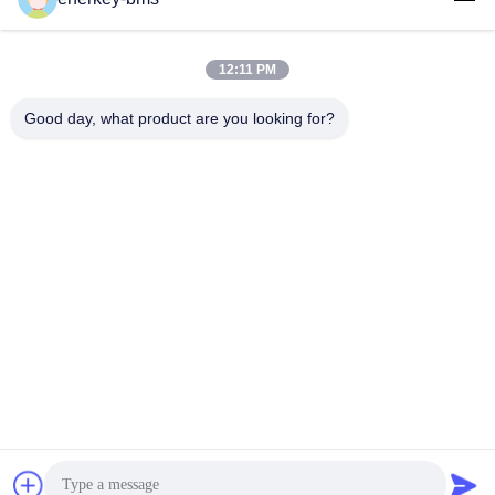
Địa chỉ
Khu vực A, tầng 9, Tòa nhà G, Khu công nghiệp carbon thấp
12:11 PM
Guancheng, Cộng đồng Shangcun, đường Gongming, Quận
Guangming, Thâm Quyến, Trung Quốc, 518106
Good day, what product are you looking for?
Điện thoại
86--15387469240
Email
kiwi@enerkey.cn
Chính sách bảo mật
|
Sơ đồ trang web
| Trung Quốc Chất lượng
tốt Bảng BMS pin Nhà cung cấp. 2024-2026 Shenzhen Juyi
Science And Trade Co., Ltd. Tất cả các quyền được bảo lưu.
粤
ICP2025404258号