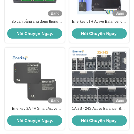
Băng
Băng
hình
hình
Bộ cân bằng chủ động thông
Enerkey 5TH Active Balancer cho
minh Enerkey 20A 4S 8S 16S
Lifepo4 / Li-ion Battery
20S 24S với Ứng dụng Bluetooth
Equalization trong 8S 10S 14S
Nói Chuyện Ngay.
Nói Chuyện Ngay.
và CAN cho Pin Li-ion LiFePO4
16S
LTO
Băng
Băng
hình
hình
Enerkey 2A 4A Smart Active
1A 2S - 24S Active Balancer BMS
Balancer 15S 16S Lifepo4 / Li-ion
Lithium Lifepo4 pin BMS Balance
Battery Equalizer cho xe đạp điện
Board
Nói Chuyện Ngay.
Nói Chuyện Ngay.