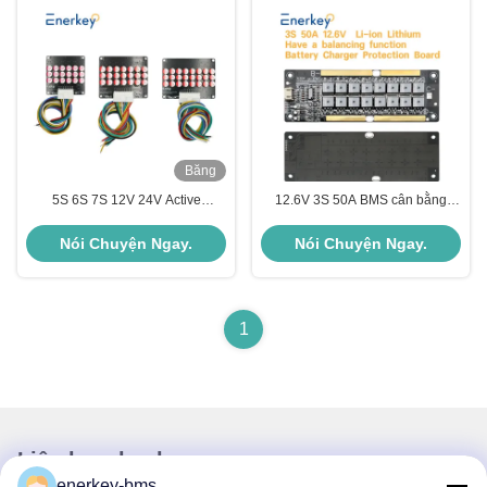
Băng
hình
5S 6S 7S 12V 24V Active
12.6V 3S 50A BMS cân bằng
Balancer 150A 100A 200A 300A
hoạt động cho bộ pin lithium thứ
LFP / Lithium Battery Protection
ba Hệ thống lưu trữ nhà
Nói Chuyện Ngay.
Nói Chuyện Ngay.
Board
1
Liên lạc nhanh
enerkey-bms