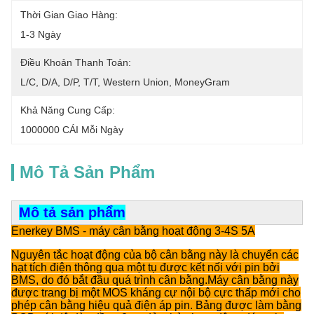
Thời Gian Giao Hàng:
1-3 Ngày
Điều Khoản Thanh Toán:
L/C, D/A, D/P, T/T, Western Union, MoneyGram
Khả Năng Cung Cấp:
1000000 CÁI Mỗi Ngày
Mô Tả Sản Phẩm
Mô tả sản phẩm
Enerkey BMS - máy cân bằng hoạt động 3-4S 5A
Nguyên tắc hoạt động của bộ cân bằng này là chuyển các
hạt tích điện thông qua một tụ được kết nối với pin bởi
BMS, do đó bắt đầu quá trình cân bằng.Máy cân bằng này
được trang bị một MOS kháng cự nội bộ cực thấp mới cho
phép cân bằng hiệu quả điện áp pin. Bảng được làm bằng