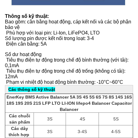
Thông số kỹ thuật:
Bao gồm: cân bằng hoạt động, cáp kết nối và các bộ phận
bảo vệ
️ Phù hợp với loại pin: Li-Ion, LiFePO4, LTO
Số lượng pin được kết nối trong loạt: 3-4
️ Điện cân bằng: 5A
Số dư hoạt động
️ Tiêu thụ điện tự động trong chế độ bình thường (với tải):
0,1mA
️ Tiêu thụ điện tự động trong chế độ trống (không có tải):
12mA
️ Phạm vi nhiệt độ hoạt động bình thường: -10°C~60°C
Các thông số kỹ thuật
EnerKey BMS Active Balancer 5A 3S 4S 5S 6S 7S 8S 14S 16S
18S 19S 20S 21S LFP LTO LI-ION lifepo4 Balancer Capacitor
Balancer
Các chuỗi
3S
4S
5S
sản phẩm
Các dây
3S
3-4S
4-5S
thích hợp