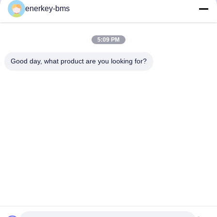
enerkey-bms
Địa chỉ
Khu vực A, tầng 9, Tòa nhà G, Khu công nghiệp carbon thấp
5:09 PM
Guancheng, Cộng đồng Shangcun, đường Gongming, Quận
Guangming, Thâm Quyến, Trung Quốc, 518106
Good day, what product are you looking for?
Điện thoại
86--15387469240
Email
kiwi@enerkey.cn
Chính sách bảo mật
|
Sơ đồ trang web
| Trung Quốc Chất lượng
tốt Bảng BMS pin Nhà cung cấp. 2024-2026 Shenzhen Juyi
Science And Trade Co., Ltd. Tất cả các quyền được bảo lưu.
粤
ICP2025404258号