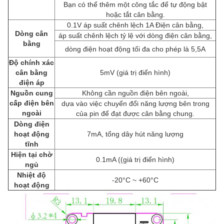
Bạn có thể thêm một công tắc để tự động bật
hoặc tắt cân bằng.
0.1V áp suất chênh lệch 1A Điện cân bằng,
Dòng cân
áp suất chênh lệch tỷ lệ với dòng điện cân bằng,
bằng
dòng điện hoạt động tối đa cho phép là 5,5A
Độ chính xác
cân bằng
5mV (giá trị điển hình)
điện áp
Nguồn cung
Không cần nguồn điện bên ngoài,
cấp điện bên
dựa vào việc chuyển đổi năng lượng bên trong
ngoài
của pin để đạt được cân bằng chung.
Dòng điện
hoạt động
7mA, tổng dây hút năng lượng
tĩnh
Hiện tại chờ
0.1mA ((giá trị điển hình)
ngủ
Nhiệt độ
-20°C ~ +60°C
hoạt động