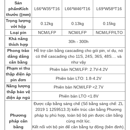
Sản
phẩm
Kích
L66*W35*T16
L66*W46*T16
L69*W58*T16
thước ((mm)
Trọng lượng
0.12kg
0.13kg
0.15kg
với hộp
Loại pin
NCM/LFP
NCM/LFP
NCM/LFP/LTO
Khả năng
30h - 300h
thích hợp
Phong trào
Hỗ trợ cân bằng cascading cho gói pin, ví dụ, nó
dâng dâng
có thể cascading cho 11S, 24S, 36S, 48S.... và
cân bằng
như vậy
Phạm vi thu
Phiên bản NCM/LFP: 2.7V-4.2V
thập điện áp
Phiên bản LTO: 1.8-4.2V
pin đơn
Năng lượng
Phiên bản NCM/LFP <2.7V
thấp bảo vệ
Phiên bản LTO <1.8V
điện áp ngủ
Được cấp bằng sáng chế (Số bằng sáng chế: ZL
2019 1 1259513.3) kiến trúc cân bằng Phương
Phương
pháp tụ phù hợp, toàn bộ bộ pin được cân bằng
pháp cân
cùng một lúc.
bằng
Kết nối với bộ pin để cân bằng tự động (bên định).