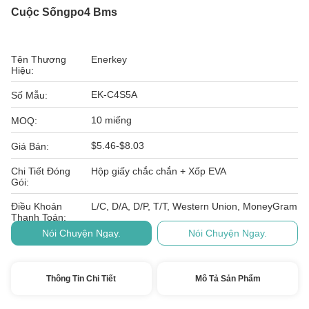
Cuộc Sốngpo4 Bms
Tên Thương
Enerkey
Hiệu:
EK-C4S5A
Số Mẫu:
10 miếng
MOQ:
$5.46-$8.03
Giá Bán:
Chi Tiết Đóng
Hộp giấy chắc chắn + Xốp EVA
Gói:
Điều Khoản
L/C, D/A, D/P, T/T, Western Union, MoneyGram
Thanh Toán:
Nói Chuyện Ngay.
Nói Chuyện Ngay.
Thông Tin Chi Tiết
Mô Tả Sản Phẩm