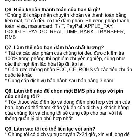
Q6. Điều khoản thanh toán của bạn là gì?
*Chúng tôi chấp nhận chuyển khoản và thanh toán bằng
tiền mặt, tất cả đều có thể đàm phán. Phương pháp thanh
toán: visa, mastercard, T / T, PayPal, APPLE_PAY,
GOOGLE_PAY, GC_REAL_TIME_BANK_TRANSFER,
RMB
Q7. Làm thế nào bạn đảm bảo chất lượng?
* Tất cả các sản phẩm của chúng tôi đều được kiểm tra
100% trong phòng thí nghiệm chuyên nghiệp, cũng như
các thử nghiệm lão hóa lặp đi lặp lại.
* Có được chứng nhận FCC, CE, ROHS và các tiêu chuẩn
quốc tế khác.
* Cung cấp dịch vụ bảo hành sau bán hàng 3 năm.
Q8. Làm thế nào để chọn một BMS phù hợp với pin
của chúng tôi?
* Tùy thuộc vào điện áp và dòng điện phù hợp với pin của
bạn, bạn có thể tham khảo ý kiến của dịch vụ khách hàng
của chúng tôi và chúng tôi sẽ cung cấp cho bạn với hệ
thống quản lý pin phù hợp nhất.
Q9. Làm sao tôi có thể liên lạc với anh?
* Chúng tôi có dịch vụ trực tuyến 7x24 giờ, xin vui lòng để