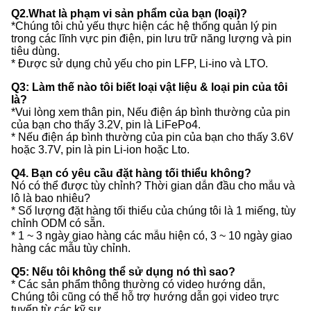
Q2.What là phạm vi sản phẩm của bạn (loại)?
*Chúng tôi chủ yếu thực hiện các hệ thống quản lý pin
trong các lĩnh vực pin điện, pin lưu trữ năng lượng và pin
tiêu dùng.
* Được sử dụng chủ yếu cho pin LFP, Li-ino và LTO.
Q3: Làm thế nào tôi biết loại vật liệu & loại pin của tôi
là?
*Vui lòng xem thân pin, Nếu điện áp bình thường của pin
của bạn cho thấy 3.2V, pin là LiFePo4.
* Nếu điện áp bình thường của pin của bạn cho thấy 3.6V
hoặc 3.7V, pin là pin Li-ion hoặc Lto.
Q4. Bạn có yêu cầu đặt hàng tối thiểu không?
Nó có thể được tùy chỉnh? Thời gian dẫn đầu cho mẫu và
lô là bao nhiêu?
* Số lượng đặt hàng tối thiểu của chúng tôi là 1 miếng, tùy
chỉnh ODM có sẵn.
* 1 ~ 3 ngày giao hàng các mẫu hiện có, 3 ~ 10 ngày giao
hàng các mẫu tùy chỉnh.
Q5: Nếu tôi không thể sử dụng nó thì sao?
* Các sản phẩm thông thường có video hướng dẫn,
Chúng tôi cũng có thể hỗ trợ hướng dẫn gọi video trực
tuyến từ các kỹ sư.