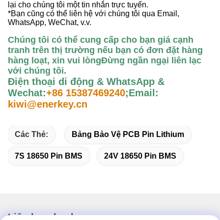
lại cho chúng tôi một tin nhắn trực tuyến.
*Bạn cũng có thể liên hệ với chúng tôi qua Email,
WhatsApp, WeChat, v.v.
Chúng tôi có thể cung cấp cho bạn giá cạnh
tranh trên thị trường nếu bạn có đơn đặt hàng
hàng loạt, xin vui lòng
Đừng ngần ngại liên lạc
với chúng tôi
.
Điện thoại di động & WhatsApp &
Wechat:
+86 15387469240
;
Email:
kiwi@enerkey.cn
Các Thẻ:
Bảng Bảo Vệ PCB Pin Lithium
7S 18650 Pin BMS
24V 18650 Pin BMS
Liên lạc nhanh