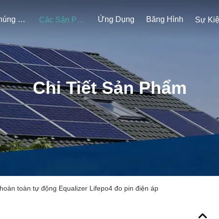
Về Chúng Tôi
Ứng Dụng
Băng Hình
Các Sản Phẩm
Sự Ki
Chi Tiết Sản Phẩm
hoàn toàn tự động Equalizer Lifepo4 đo pin điện áp