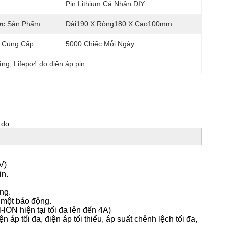
Pin Lithium Cá Nhân DIY
ớc Sản Phẩm:
Dài190 X Rộng180 X Cao100mm
 Cung Cấp:
5000 Chiếc Mỗi Ngày
ằng
, 
Lifepo4 đo điện áp pin
 đo
V)
in.
ng.
 một báo động.
-lON hiện tại tối đa lên đến 4A)
n áp tối đa, điện áp tối thiểu, áp suất chênh lệch tối đa,