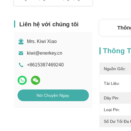
Liên hệ với chúng tôi
Thông
Mrs. Kiwi Xiao
Thông Ti
kiwi@enerkey.cn
+8615387469240
Nguồn Gốc:
Tài Liệu:
Nói Chuyện Ngay.
Dây Pin:
Loại Pin:
Số Dư Tối Đa 