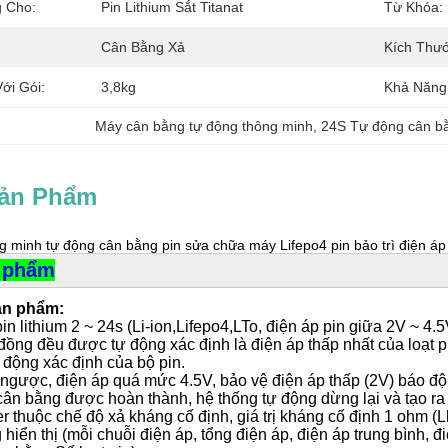
 Cho:
Pin Lithium Sắt Titanat
Từ Khóa:
Cân Bằng Xả
Kích Thư
ới Gói:
3,8kg
Khả Năng
Máy cân bằng tự động thông minh
, 
24S Tự động cân b
Sản Phẩm
g minh tự động cân bằng pin sửa chữa máy Lifepo4 pin bảo trì điện áp
n phẩm
ản phẩm:
pin lithium 2 ~ 24s (Li-ion,Lifepo4,LTo, điện áp pin giữa 2V ~ 4.5
đồng đều được tự động xác định là điện áp thấp nhất của loạt p
 động xác định của bộ pin.
i ngược, điện áp quá mức 4.5V, bảo vệ điện áp thấp (2V) báo độ
cân bằng được hoàn thành, hệ thống tự động dừng lại và tạo ra
r thuộc chế độ xả kháng cố định, giá trị kháng cố định 1 ohm (Ll
hiển thị (mỗi chuỗi điện áp, tổng điện áp, điện áp trung bình, điệ