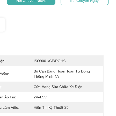
Nói Chuyện Ngay.
Nói Chuyện Ngay.
ận:
ISO9001/CE/ROHS
Bộ Cân Bằng Hoàn Toàn Tự Động 
Phẩm:
Thông Minh 4A
:
Cửa Hàng Sửa Chữa Xe Điện
ện Áp Pin:
2V-4.5V
c Làm Việc:
Hiển Thị Kỹ Thuật Số