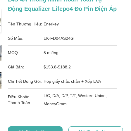
Động Equalizer Lifepo4 Đo Pin Điện Áp
Tên Thương Hiệu:
Enerkey
Số Mẫu:
EK-FD04AS24G
MOQ:
5 miếng
Giá Bán:
$153.8-$188.2
Chi Tiết Đóng Gói:
Hộp giấy chắc chắn + Xốp EVA
L/C, D/A, D/P, T/T, Western Union,
Điều Khoản
Thanh Toán:
MoneyGram