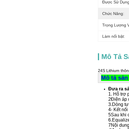
Được Sử Dụng
Chức Năng:
Trọng Lượng V
Làm nổi bật:
Mô Tả 
24S Lithium thôn
Mô tả sả
Đưa ra s
1. Hỗ trợ 
2Điện áp 
3.Dòng tự
4- Kết nố
5Sau khi 
6.Equalize
7Nội dung 