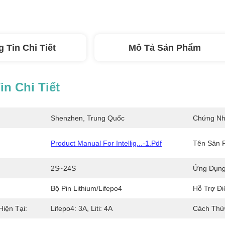
 Tin Chi Tiết
Mô Tả Sản Phẩm
n Chi Tiết
Shenzhen, Trung Quốc
Chứng Nh
Product Manual For Intellig...-1.pdf
Tên Sản 
2S~24S
Ứng Dụng
Bộ Pin Lithium/Lifepo4
Hỗ Trợ Đi
Hiện Tại:
Lifepo4: 3A, Liti: 4A
Cách Thứ