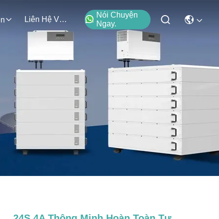
Nói Chuyện
Liên Hệ Với Chúng Tôi
ện
Ngay.
24S 4A Thông Minh Hoàn Toàn Tự