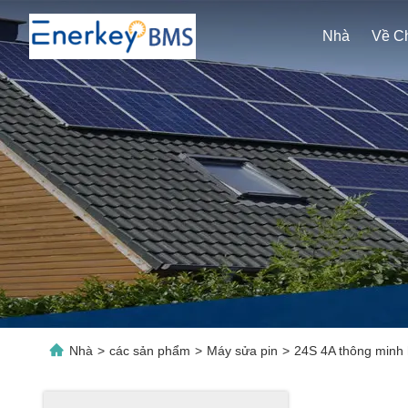
Nhà
Nhà
>
các sản phẩm
>
Máy sửa pin
>
24S 4A thông minh 