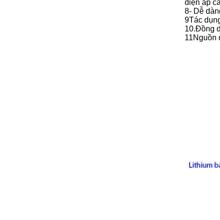
điện áp câ
8- Dễ dàn
9Tác dụng
10.Đồng d
11Nguồn đ