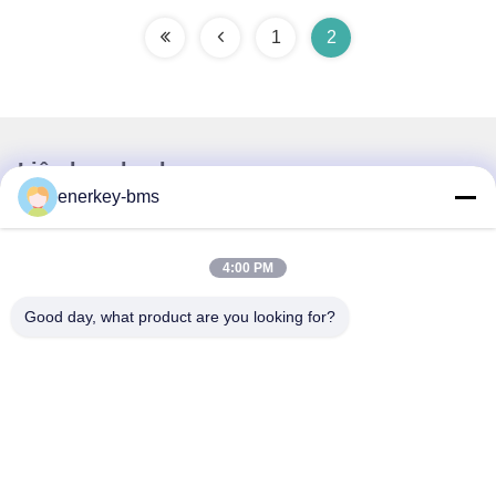
1
2
Liên lạc nhanh
enerkey-bms
Địa chỉ
Khu vực A, tầng 9, Tòa nhà G, Khu công nghiệp carbon thấp
4:00 PM
Guancheng, Cộng đồng Shangcun, đường Gongming, Quận
Guangming, Thâm Quyến, Trung Quốc, 518106
Good day, what product are you looking for?
Điện thoại
86--15387469240
Email
kiwi@enerkey.cn