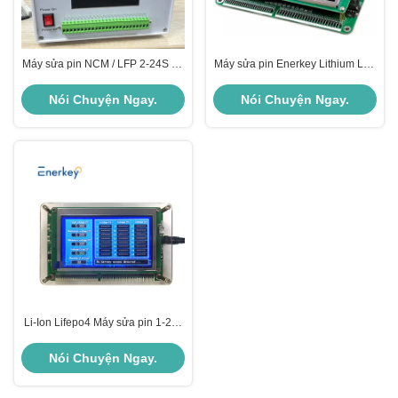
Máy sửa pin NCM / LFP 2-24S 3A
Máy sửa pin Enerkey Lithium LFP
4A Bộ cân bằng xả tự động thông
24s Thiết bị đo điện áp pin
minh
Nói Chuyện Ngay.
Nói Chuyện Ngay.
Li-Ion Lifepo4 Máy sửa pin 1-24s
Máy đo điện áp dây pin
Nói Chuyện Ngay.